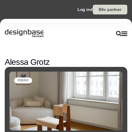
Log ind
Bliv partner
Annonce
Alessa Grotz
Interior