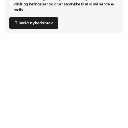
vilkår og betingelser
og giver samtykke til at vi må sende e-
mails.
Tilmeld nyhedsbrev
Udgiver
Horisont Gruppen a/s
Strandlodsvej 44
2300 København S
Telefon:
53506060
www.horisontgruppen.dk
Indhold
Bloom
Kitchen
Nyhedsbrev