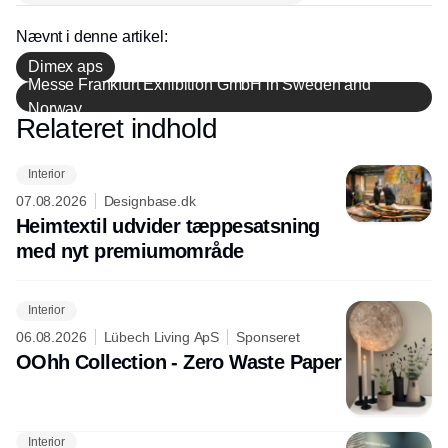
Nævnt i denne artikel:
Dimex aps
Messe Frankfurt Exhibition GmbH in Sweden and
Norway
Relateret indhold
Annonce
Interior
07.08.2026
Designbase.dk
Heimtextil udvider tæppesatsning
med nyt premiumområde
Interior
06.08.2026
Lübech Living ApS
Sponseret
OOhh Collection - Zero Waste Paper
Interior