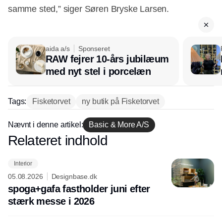
samme sted,” siger Søren Bryske Larsen.
aida a/s
Sponseret
RAW fejrer 10-års jubilæum
med nyt stel i porcelæn
Tags:
Fisketorvet
ny butik på Fisketorvet
Nævnt i denne artikel:
Basic & More A/S
Relateret indhold
Annonce
Interior
05.08.2026
Designbase.dk
spoga+gafa fastholder juni efter
stærk messe i 2026