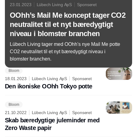
23.01.2023
Lübech Living ApS
Sponseret
OOhh’s Mail Me koncept tager CO2
neutralitet til et nyt bæredygtigt
niveau i blomster branchen
Lübech Living tager med OOhh's nye Mail Me potte
CO2 neutralitet til et nyt bæredygtigt niveau i
blomster branchen.
Bloom
18.01.2023
Lübech Living ApS
Sponseret
Den ikoniske OOhh Tokyo potte
Bloom
21.10.2022
Lübech Living ApS
Sponseret
Skab bæredygtige juleminder med
Zero Waste papir