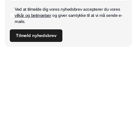
Ved at tilmelde dig vores nyhedsbrev accepterer du vores
vilkår og betingelser
og giver samtykke til at vi må sende e-
mails.
Tilmeld nyhedsbrev
Udgiver
Horisont Gruppen a/s
Strandlodsvej 44
2300 København S
Telefon:
53506060
www.horisontgruppen.dk