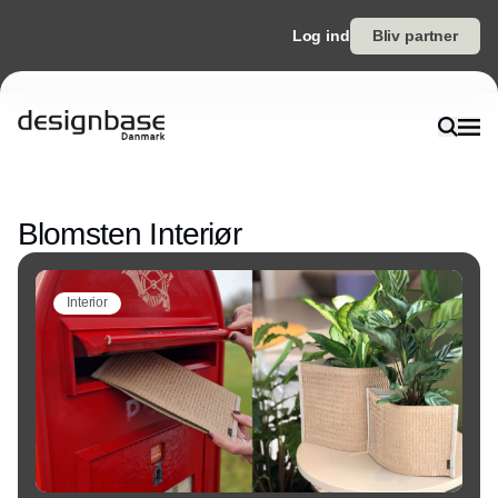
Log ind
Bliv partner
Annonce
Blomsten Interiør
Interior