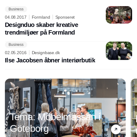
Business
04.08.2017
Formland
Sponseret
Designduo skaber kreative
trendmiljøer på Formland
Business
Annonce
02.05.2016
Designbase.dk
Ilse Jacobsen åbner interiørbutik
Tema: Möbelmässan i
Göteborg