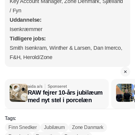
Key Account Manager, Zone Denmark, Sjælland
/ Fyn
Uddannelse:
Isenkræmmer
Tidligere jobs:
Smith Isenkram, Winther & Larsen, Dan Imerco,
F&H, Herold/Zone
aida a/s
Sponseret
RAW fejrer 10-års jubilæum
med nyt stel i porcelæn
Tags:
Finn Snedker
Jubilæum
Zone Danmark