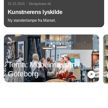
22.12.2015
Designbase.dk
Kunstnerens lyskilde
Ny standerlampe fra Marset.
Annonce
Tema: Möbelmässan i
Göteborg