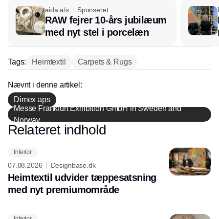
aida a/s
Sponseret
RAW fejrer 10-års jubilæum
med nyt stel i porcelæn
Tags:
Heimtextil
Carpets & Rugs
Nævnt i denne artikel:
Dimex aps
Messe Frankfurt Exhibition GmbH in Sweden and
Norway
Relateret indhold
Annonce
Interior
07.08.2026
Designbase.dk
Heimtextil udvider tæppesatsning
med nyt premiumområde
Interior