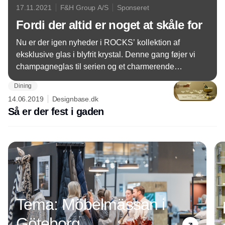
17.11.2021
F&H Group A/S
Sponseret
Fordi der altid er noget at skåle for
Nu er der igen nyheder i ROCKS’ kollektion af
eksklusive glas i blyfrit krystal. Denne gang føjer vi
champagneglas til serien og et charmerende
twister-glas med letbuet bund til f.eks. rom eller blot
Dining
et glas vand.
14.06.2019
Designbase.dk
Så er der fest i gaden
Annonce
Tema: Möbelmässan i
Göteborg