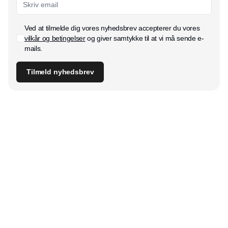
Ved at tilmelde dig vores nyhedsbrev accepterer du vores
vilkår og betingelser
og giver samtykke til at vi må sende e-
mails.
Tilmeld nyhedsbrev
Udgiver
Horisont Gruppen a/s
Strandlodsvej 44
2300 København S
Telefon:
53506060
www.horisontgruppen.dk