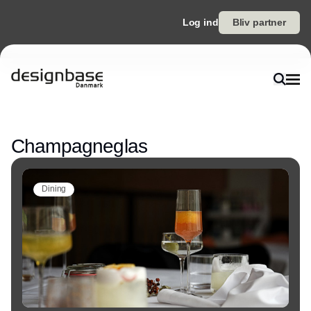
Log ind
Bliv partner
Annonce
Champagneglas
Dining