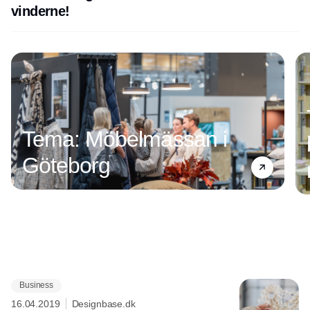
vinderne!
Tema: Möbelmässan i
Göteborg
Business
Annonce
16.04.2019
Designbase.dk