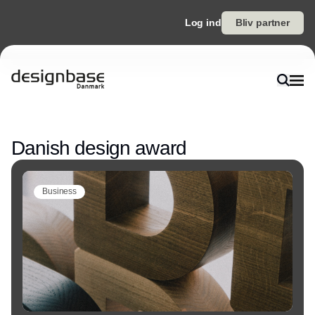
Log ind
Bliv partner
Annonce
Danish design award
Business