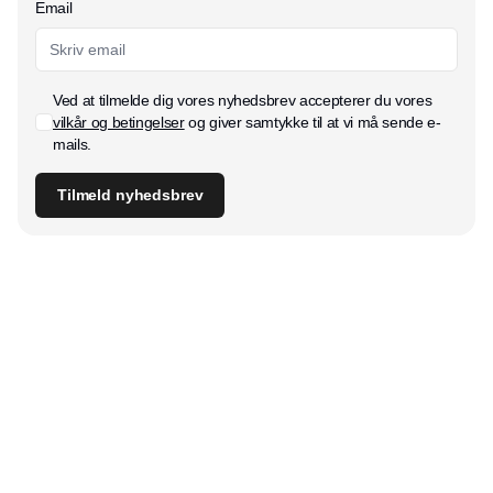
Email
Ved at tilmelde dig vores nyhedsbrev accepterer du vores
vilkår og betingelser
og giver samtykke til at vi må sende e-
mails.
Tilmeld nyhedsbrev
Udgiver
Horisont Gruppen a/s
Strandlodsvej 44
2300 København S
Telefon:
53506060