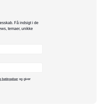
esskab. Få indsigt i de
ews, temaer, unikke
g betingelser
og giver