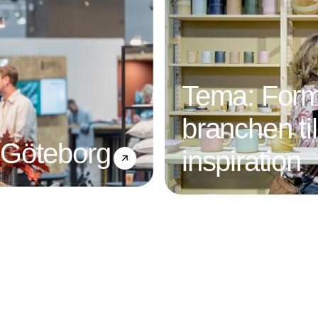
Tema: Form
branchen ti
 Göteborg
inspiration