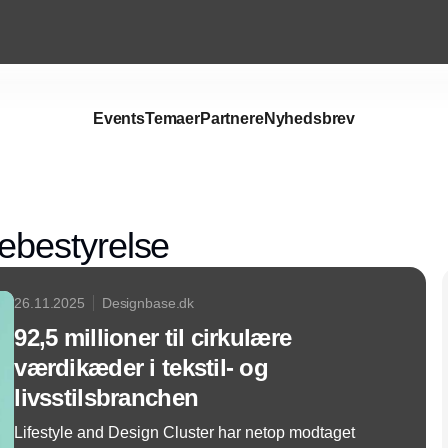
Events
Temaer
Partnere
Nyhedsbrev
Annonce
bestyrelse
26.11.2025
Designbase.dk
92,5 millioner til cirkulære
værdikæder i tekstil- og
livsstilsbranchen
Lifestyle and Design Cluster har netop modtaget