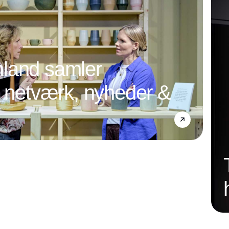
land samler
l netværk, nyheder &