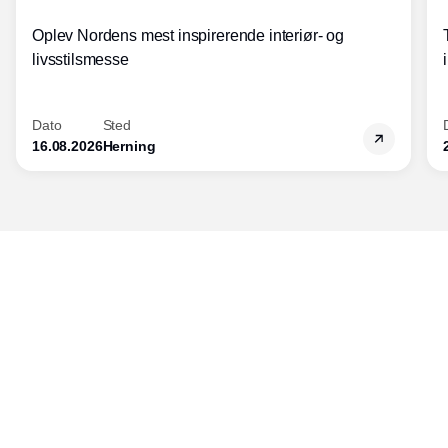
Oplev Nordens mest inspirerende interiør- og
livsstilsmesse
Dato
Sted
16.08.2026
Herning
Udgiver
Horisont Gruppen a/s
Strandlodsvej 44
2300 København S