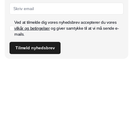
Ved at tilmelde dig vores nyhedsbrev accepterer du vores
vilkår og betingelser
og giver samtykke til at vi må sende e-
mails.
Tilmeld nyhedsbrev
Udgiver
Horisont Gruppen a/s
Strandlodsvej 44
2300 København S
Telefon:
53506060
www.horisontgruppen.dk