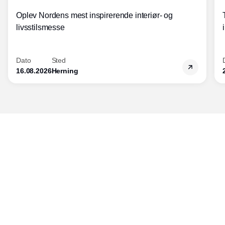
Oplev Nordens mest inspirerende interiør- og
livsstilsmesse
Dato
Sted
16.08.2026
Herning
Udgiver
Horisont Gruppen a/s
Strandlodsvej 44
2300 København S
Telefon:
53506060