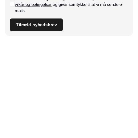
vilkår og betingelser
og giver samtykke til at vi må sende e-
mails.
Tilmeld nyhedsbrev
Udgiver
Horisont Gruppen a/s
Strandlodsvej 44
2300 København S
Telefon:
53506060
www.horisontgruppen.dk
Indhold
Bloom
Kitchen
Nyhedsbrev