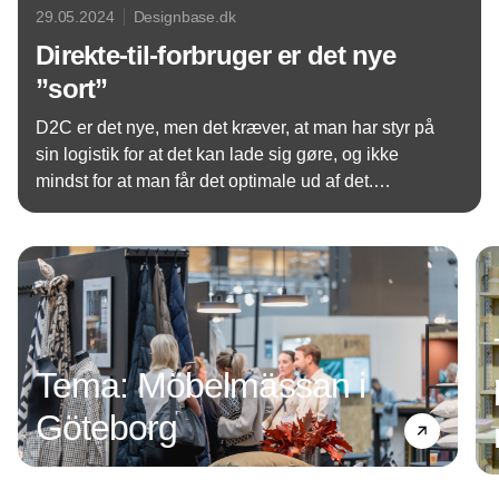
29.05.2024
Designbase.dk
Direkte-til-forbruger er det nye
”sort”
D2C er det nye, men det kræver, at man har styr på
sin logistik for at det kan lade sig gøre, og ikke
mindst for at man får det optimale ud af det.
Droppery har specialiseret sig i netop D2C-
Annonce
løsninger, og CEO og grundlægger Marco Mulder
fortæller, at man lige nu ekspanderer kraftigt, og at
målet er at nå ud i hele Europa.
Tema: Möbelmässan i
Göteborg