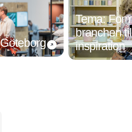
Tema: Form
branchen ti
 Göteborg
inspiration
Annonce