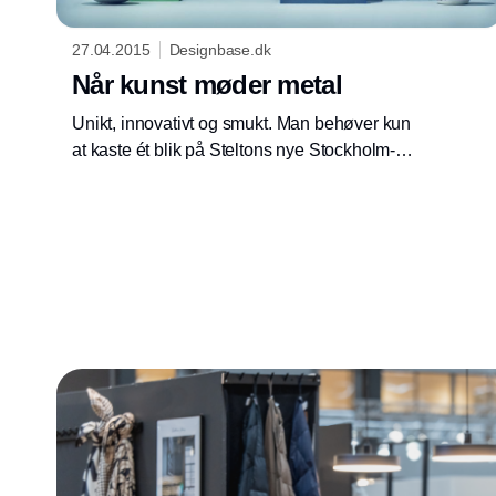
27.04.2015
Designbase.dk
Når kunst møder metal
Unikt, innovativt og smukt. Man behøver kun
at kaste ét blik på Steltons nye Stockholm-
serie for at vide, at der her er tale om noget
helt nyt. Designerne bag er Bernadotte &
Kylberg, og projektet har været undervejs
siden 2012.