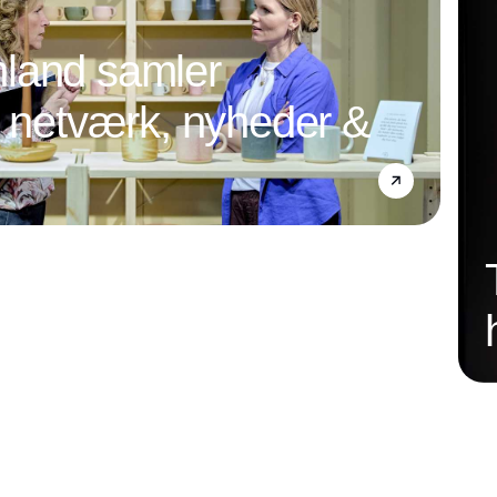
land samler
l netværk, nyheder &