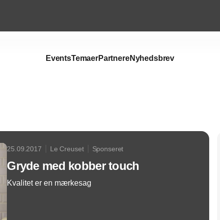
Events
Temaer
Partnere
Nyhedsbrev
Annonce
25.09.2017
Le Creuset
Sponseret
Gryde med kobber touch
Kvalitet er en mærkesag