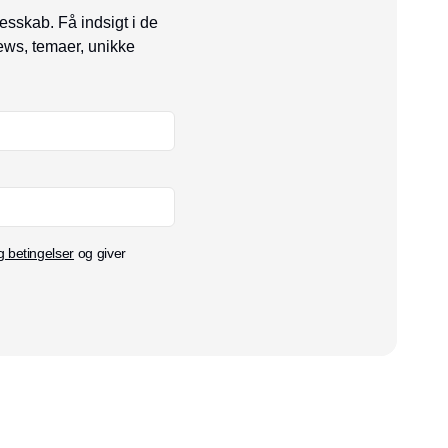
esskab. Få indsigt i de
ews, temaer, unikke
g betingelser
og giver