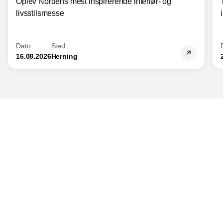
Oplev Nordens mest inspirerende interiør- og
livsstilsmesse
Dato
Sted
16.08.2026
Herning
Udgiver
Horisont Gruppen a/s
Strandlodsvej 44
2300 København S
Telefon:
53506060
www.horisontgruppen.dk