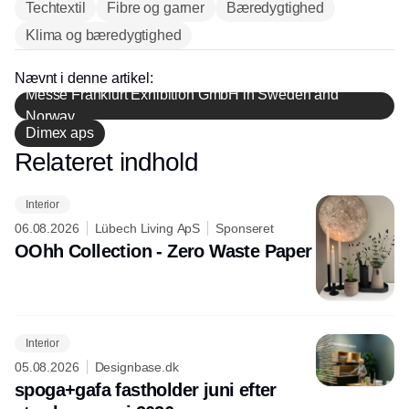
Techtextil
Fibre og garner
Bæredygtighed
Klima og bæredygtighed
Nævnt i denne artikel:
Messe Frankfurt Exhibition GmbH in Sweden and
Norway
Dimex aps
Relateret indhold
Annonce
Interior
06.08.2026
Lübech Living ApS
Sponseret
OOhh Collection - Zero Waste Paper
Interior
05.08.2026
Designbase.dk
spoga+gafa fastholder juni efter