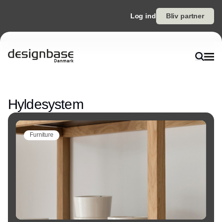
Log ind
Bliv partner
Annonce
Hyldesystem
Furniture