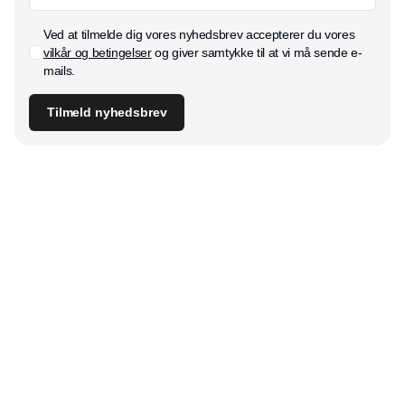
Ved at tilmelde dig vores nyhedsbrev accepterer du vores
vilkår og betingelser
og giver samtykke til at vi må sende e-
mails.
Tilmeld nyhedsbrev
Udgiver
Horisont Gruppen a/s
Strandlodsvej 44
2300 København S
Telefon:
53506060
www.horisontgruppen.dk