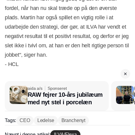
fordel, når han nu skal træde op på den øverste
plads. Martin har også spillet en vigtig rolle i at
udarbejde den strategi, der gør, at ILVA har vendt et
negativt resultat til et positivt resultat, og derfor er jeg
slet ikke i tvivl om, at han er den helt rigtige person til
jobbet", siger han.
- HCL
aida a/s
Sponseret
RAW fejrer 10-års jubilæum
med nyt stel i porcelæn
Tags:
CEO
Ledelse
Branchenyt
Nævnt i denne artikel:
ILVA/Flexa