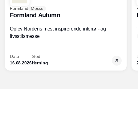
Formland
Messe
Formland Autumn
Oplev Nordens mest inspirerende interiør- og
livsstilsmesse
Dato
Sted
16.08.2026
Herning
Udgiver
Horisont Gruppen a/s