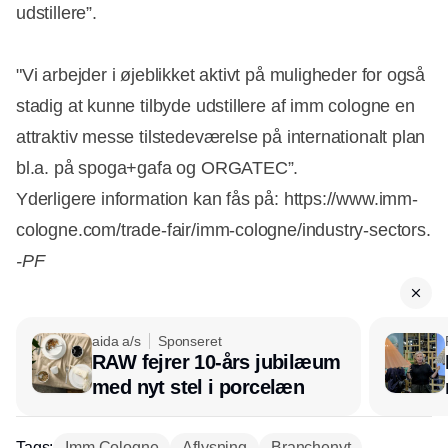
udstillere”.
"Vi arbejder i øjeblikket aktivt på muligheder for også
stadig at kunne tilbyde udstillere af imm cologne en
Annonce
attraktiv messe tilstedeværelse på internationalt plan
bl.a. på spoga+gafa og ORGATEC”.
Yderligere information kan fås på: https://www.imm-
cologne.com/trade-fair/imm-cologne/industry-sectors.
-PF
aida a/s
Sponseret
RAW fejrer 10-års jubilæum
med nyt stel i porcelæn
Tags:
Imm Cologne
Aflysning
Branchenyt