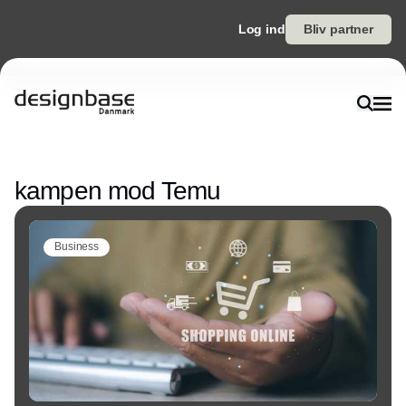
Log ind
Bliv partner
Annonce
kampen mod Temu
Business