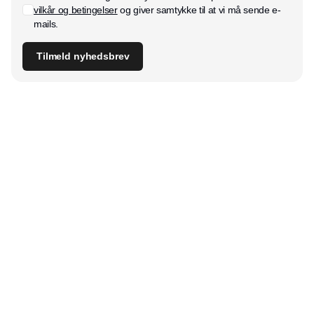
vilkår og betingelser
og giver samtykke til at vi må sende e-
mails.
Tilmeld nyhedsbrev
Udgiver
Horisont Gruppen a/s
Strandlodsvej 44
2300 København S
Telefon:
53506060
www.horisontgruppen.dk
Indhold
Bloom
Kitchen
Nyhedsbrev