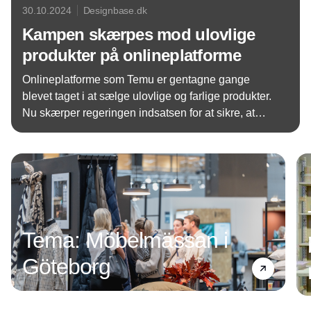
30.10.2024
Designbase.dk
Kampen skærpes mod ulovlige
produkter på onlineplatforme
Onlineplatforme som Temu er gentagne gange
blevet taget i at sælge ulovlige og farlige produkter.
Nu skærper regeringen indsatsen for at sikre, at
danske forbrugere kan handle på nettet med ro i
Annonce
sindet
Tema: Möbelmässan i
Göteborg