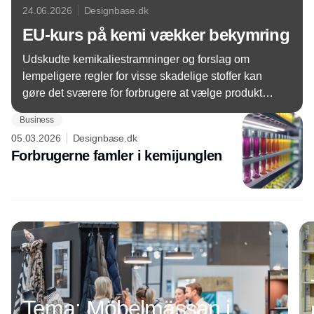
24.06.2026
Designbase.dk
EU-kurs på kemi vækker bekymring
Udskudte kemikaliestramninger og forslag om
lempeligere regler for visse skadelige stoffer kan
gøre det sværere for forbrugere at vælge produkter
med mindre sundheds- og miljøbelastning.
Business
05.03.2026
Designbase.dk
Forbrugerne famler i kemijunglen
Annonce
Tema: Möbelmässan i