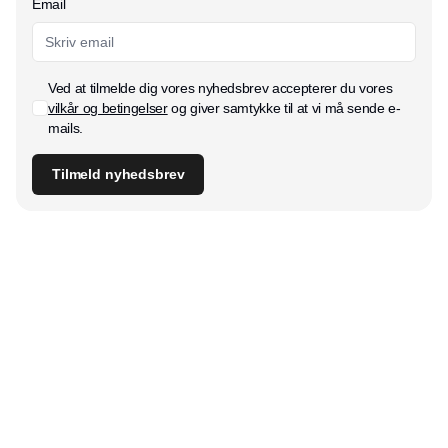
Email
Ved at tilmelde dig vores nyhedsbrev accepterer du vores
vilkår og betingelser
og giver samtykke til at vi må sende e-
mails.
Tilmeld nyhedsbrev
Udgiver
Horisont Gruppen a/s
Strandlodsvej 44
2300 København S
Telefon:
53506060