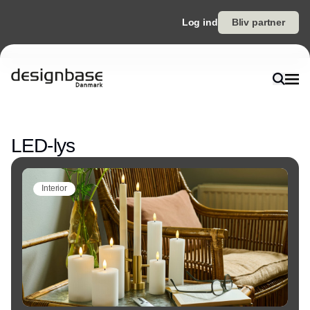
Log ind
Bliv partner
Annonce
LED-lys
Interior