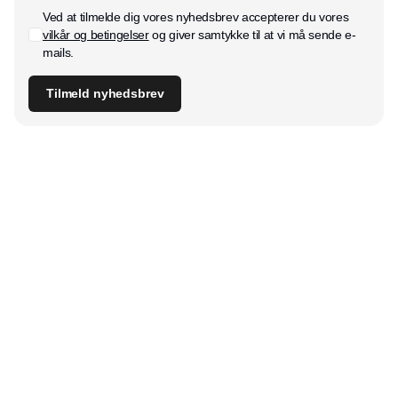
Ved at tilmelde dig vores nyhedsbrev accepterer du vores
vilkår og betingelser
og giver samtykke til at vi må sende e-
mails.
Tilmeld nyhedsbrev
Udgiver
Horisont Gruppen a/s
Strandlodsvej 44
2300 København S
Telefon:
53506060
www.horisontgruppen.dk
Indhold