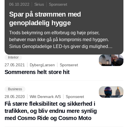
06.10.2022
Sirius
Sponseret
Spar på strømmen med
genopladelig hygge
Trods bekymring om elforbrug og høje priser,
behøver man ikke gå på kompromis med hyggen.
Sirius Genopladelige LED-lys giver dig mulighed
for at tænde op for hyggen - en fornuftig investering,
Interior
der er god for både pengepungen og indeklimaet.
27.05.2021
DybergLarsen
Sponseret
Sommerens helt store hit
Business
28.05.2020
Witt Denmark A/S
Sponseret
Få større fleksibilitet og sikkerhed i
trafikken, og bliv endnu mere synlig
med Cosmo Ride og Cosmo Moto