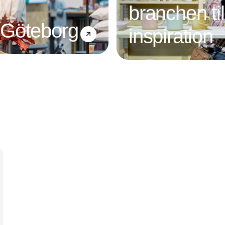
branchen ti
 Göteborg
inspiration
Annonce