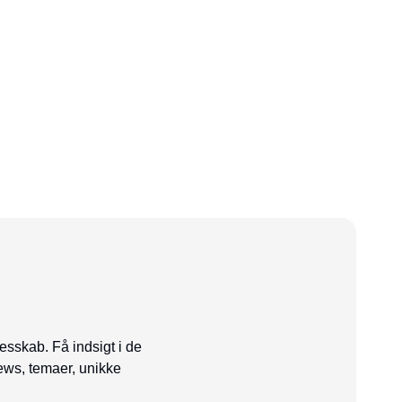
esskab. Få indsigt i de
ews, temaer, unikke