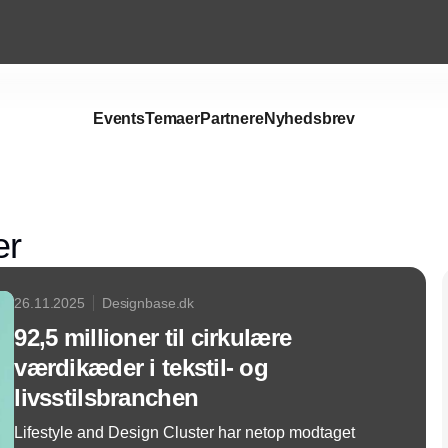
Events
Temaer
Partnere
Nyhedsbrev
Annonce
er
26.11.2025
Designbase.dk
92,5 millioner til cirkulære
værdikæder i tekstil- og
livsstilsbranchen
Lifestyle and Design Cluster har netop modtaget