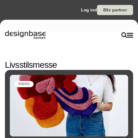
Log ind
Bliv partner
Annonce
Livsstilsmesse
Interior