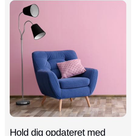
Annonce
Annonce
Hold dig opdateret med