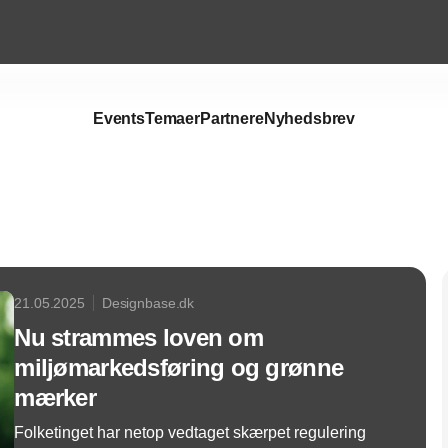
Events
Temaer
Partnere
Nyhedsbrev
Annonce
21.05.2025
Designbase.dk
Nu strammes loven om
miljømarkedsføring og grønne
mærker
Folketinget har netop vedtaget skærpet regulering