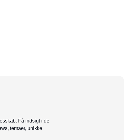
esskab. Få indsigt i de
ews, temaer, unikke