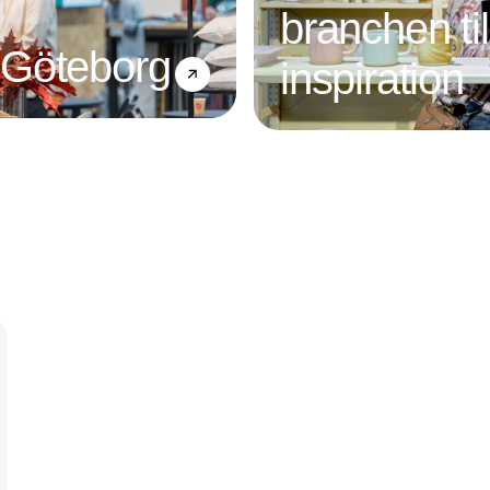
branchen ti
 Göteborg
inspiration
Annonce