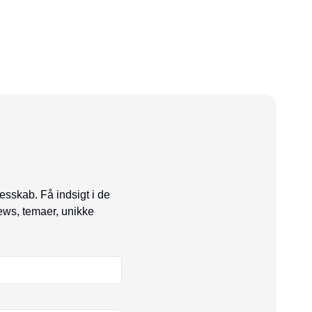
esskab. Få indsigt i de
ews, temaer, unikke