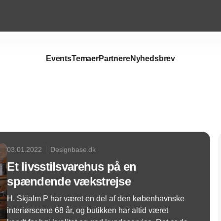
Events
Temaer
Partnere
Nyhedsbrev
Annonce
03.01.2022
Designbase.dk
Et livsstilsvarehus på en
spændende vækstrejse
H. Skjalm P har været en del af den københavnske
interiørscene 68 år, og butikken har altid været