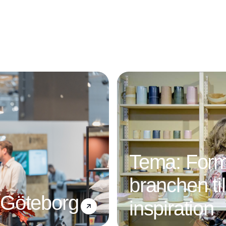
Annonce
Tema: Form
branchen ti
 Göteborg
inspiration