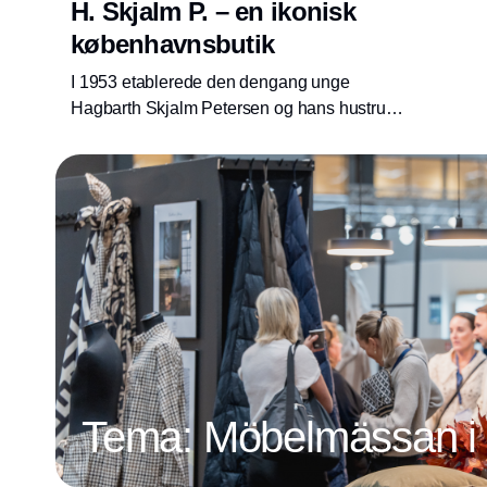
H. Skjalm P. – en ikonisk
københavnsbutik
I 1953 etablerede den dengang unge
Hagbarth Skjalm Petersen og hans hustru
Lisbeth Westergaard en detailbutik på Nikolaj
Plads midt i hjertet af København. I dag, 66 år
senere, er butikken stadig at finde på Nikolaj
Plads, og værdierne om at være en butik, der
viser vejen og ikke er bange for at have en
mening, eksisterer helt tilbage fra Hagbarth
Skjalms tid.
Tema: Möbelmässan i