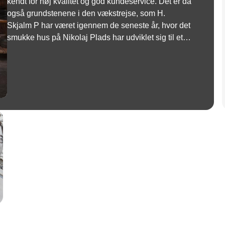
kendt for høj kvalitet og god kundeservice. Det er da
også grundstenene i den vækstrejse, som H.
Skjalm P har været igennem de seneste år, hvor det
smukke hus på Nikolaj Plads har udviklet sig til et
livsstilsvarehus. Og udviklingen er slet ikke
stoppet…