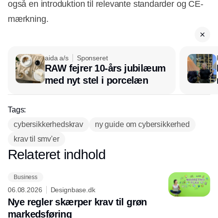
også en introduktion til relevante standarder og CE-
mærkning.
aida a/s
Sponseret
RAW fejrer 10-års jubilæum
Annonce
med nyt stel i porcelæn
Tags:
cybersikkerhedskrav
ny guide om cybersikkerhed
krav til smv'er
Relateret indhold
Annonce
Business
06.08.2026
Designbase.dk
Nye regler skærper krav til grøn
markedsføring