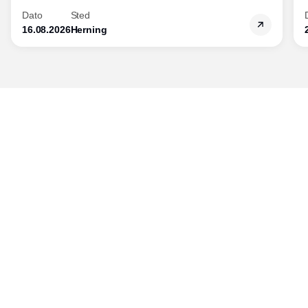
Dato
Sted
16.08.2026
Herning
Udgiver
Horisont Gruppen a/s
Strandlodsvej 44
2300 København S
Telefon:
53506060
www.horisontgruppen.dk
Indhold