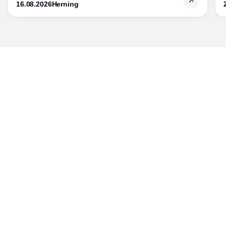
16.08.2026
Herning
Udgiver
Horisont Gruppen a/s
Strandlodsvej 44
2300 København S
Telefon:
53506060
www.horisontgruppen.dk
Indhold
Bloom
Kitchen
Nyhedsbrev
Business
Events