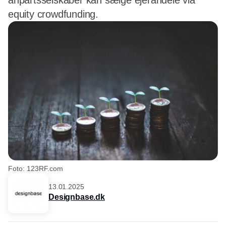
anpartsselskaber kan sælge ejerandele via
equity crowdfunding.
Foto: 123RF.com
13.01.2025
Designbase.dk