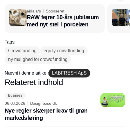
aida a/s
Sponseret
RAW fejrer 10-års jubilæum
med nyt stel i porcelæn
Tags:
Crowdfunding
equity crowdfunding
ny mulighed for crowdfunding
Nævnt i denne artikel:
LABFRESH ApS
Relateret indhold
Annonce
Business
06.08.2026
Designbase.dk
Nye regler skærper krav til grøn
markedsføring