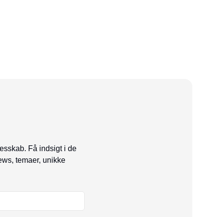
esskab. Få indsigt i de
ews, temaer, unikke