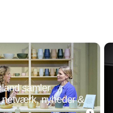
land samler
l netværk, nyheder &