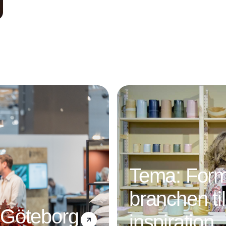
Annonce
Tema: Form
branchen ti
 Göteborg
inspiration