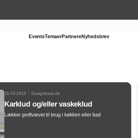
Events
Temaer
Partnere
Nyhedsbrev
Annonce
15.03.2016
Designbase.dk
Karklud og/eller vaskeklud
Lækker groftvævet til brug i køkken eller bad