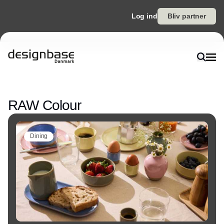
Log ind
Bliv partner
Annonce
RAW Colour
Dining