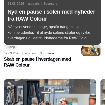
23.06.2026
aida a/s
Sponseret
Nyd en pause i solen med nyheder
fra RAW Colour
Når lyset vender tilbage, opstår trangen til at
komme udenfor. Til at nyde solens stråler og rykke
hverdagen ud i det fri. Nyhederne fra RAW Colour
matcher sommerens farver og kan komme med ud i
Dining
haven, på altanen eller i picnickurven.
02.03.2026
aida a/s
Sponseret
Skab en pause i hverdagen med
RAW Colour
Annonce