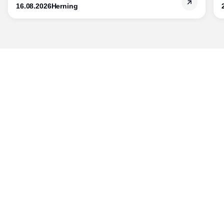
16.08.2026
Herning
Udgiver
Horisont Gruppen a/s
Strandlodsvej 44
2300 København S
Telefon:
53506060
www.horisontgruppen.dk
Indhold
Bloom
Kitchen
Nyhedsbrev
Business
Events