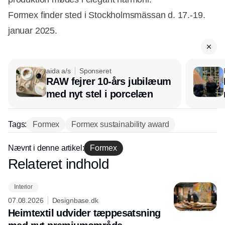
Formex finder sted i Stockholmsmässan d. 17.-19.
januar 2025.
aida a/s
Sponseret
RAW fejrer 10-års jubilæum
med nyt stel i porcelæn
Tags:
Formex
Formex sustainability award
Nævnt i denne artikel:
Formex
Relateret indhold
Annonce
Interior
07.08.2026
Designbase.dk
Heimtextil udvider tæppesatsning