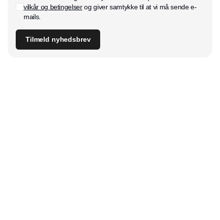
vilkår og betingelser
og giver samtykke til at vi må sende e-
mails.
Tilmeld nyhedsbrev
Udgiver
Horisont Gruppen a/s
Strandlodsvej 44
2300 København S
Telefon:
53506060
www.horisontgruppen.dk
Indhold
Bloom
Kitchen
Nyhedsbrev