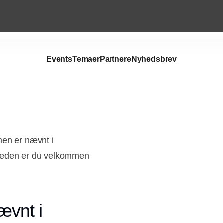
Events
Temaer
Partnere
Nyhedsbrev
men er nævnt i
mheden er du velkommen
ævnt i