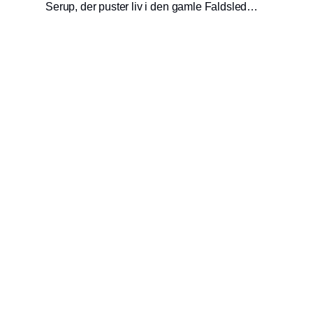
Serup, der puster liv i den gamle Faldsled
Stole og Møbelfabrik med egen produktion af
snedkermøbler af høj kvalitet.
Udgiver
Horisont Gruppen a/s
Strandlodsvej 44
2300 København S