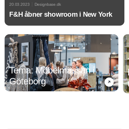
20.03.2023
Designbase.dk
F&H åbner showroom i New York
Annonce
Tema: Möbelmässan i
Göteborg