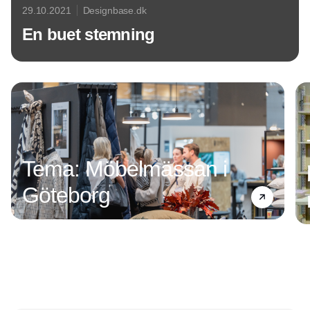
29.10.2021
Designbase.dk
En buet stemning
Annonce
Tema: Möbelmässan i
Göteborg