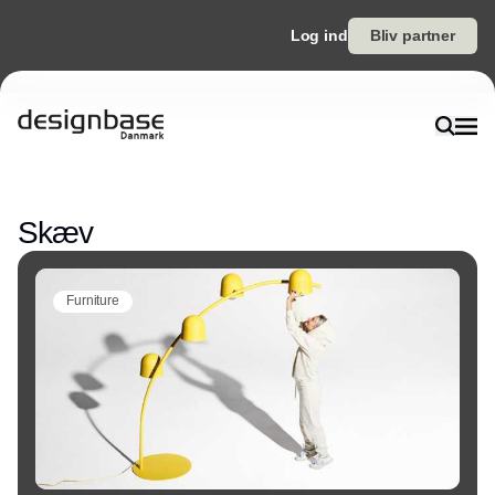
Log ind
Bliv partner
Annonce
Skæv
Furniture