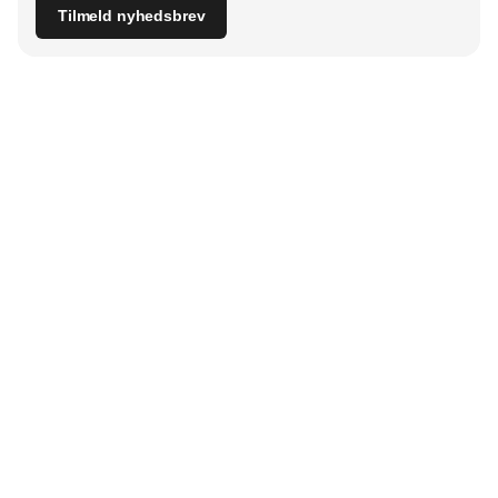
Tilmeld nyhedsbrev
Udgiver
Horisont Gruppen a/s
Strandlodsvej 44
2300 København S
Telefon:
53506060
www.horisontgruppen.dk
Indhold
Bloom
Kitchen
Nyhedsbrev
Business
Events
Dining
Jobmarked
Furniture
Partnere