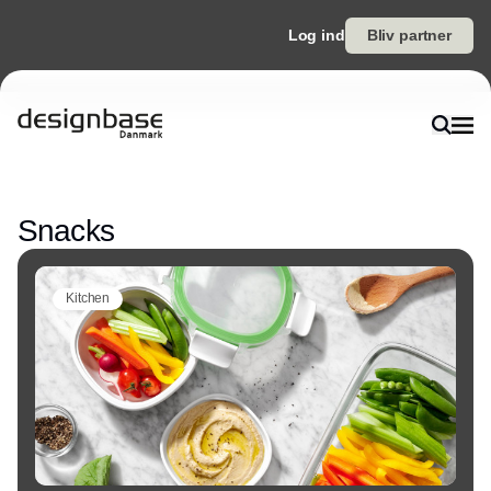
Log ind
Bliv partner
Annonce
Snacks
Kitchen