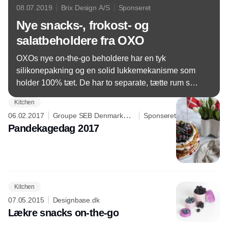
08.07.2019
Brix Design A/S
Sponseret
Nye snacks-, frokost- og
salatbeholdere fra OXO
OXOs nye on-the-go beholdere har en tyk
silikonepakning og en solid lukkemekanisme som
holder 100% tæt. De har to separate, tætte rum som
holder maden frisk og sprød.
Kitchen
06.02.2017
Groupe SEB Denmark
Sponseret
A/S
Pandekagedag 2017
Kitchen
07.05.2015
Designbase.dk
Lækre snacks on-the-go