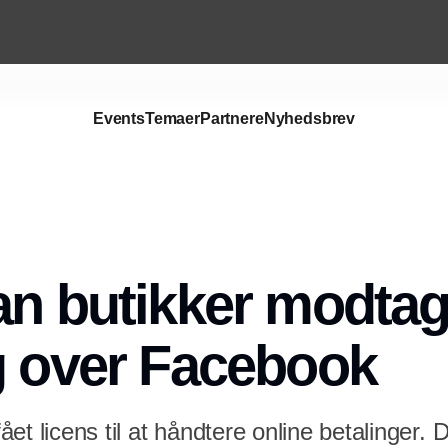
Events
Temaer
Partnere
Nyhedsbrev
Annonce
an butikker modta
g over Facebook
et licens til at håndtere online betalinger. D