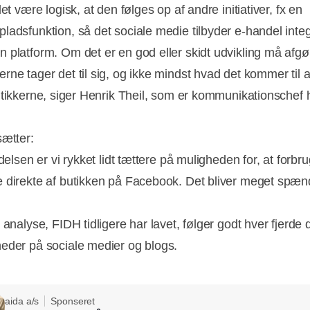
det være logisk, at den følges op af andre initiativer, fx en
ladsfunktion, så det sociale medie tilbyder e-handel integ
Annonce
 platform. Om det er en god eller skidt udvikling må afgø
rne tager det til sig, og ikke mindst hvad det kommer til a
utikkerne, siger Henrik Theil, som er kommunikationschef 
sætter:
adelsen er vi rykket lidt tættere på muligheden for, at forbr
 direkte af butikken på Facebook. Det bliver meget spæ
 analyse, FIDH tidligere har lavet, følger godt hver fjerde
eder på sociale medier og blogs.
aida a/s
Sponseret