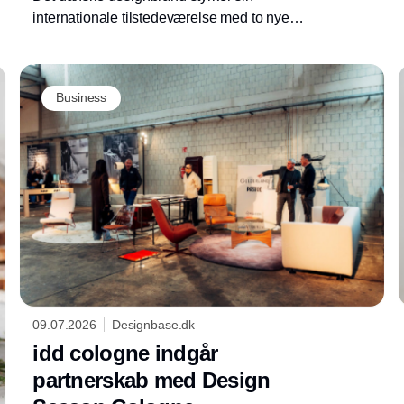
internationale tilstedeværelse med to nye
showrooms i London. Åbningerne er næste
skridt i virksomhedens vækststrategi på det
britiske marked.
Business
09.07.2026
Designbase.dk
idd cologne indgår
partnerskab med Design