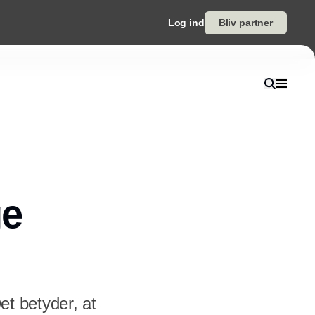
Log ind
Bliv partner
ge
et betyder, at