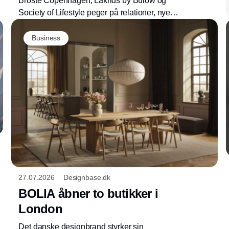
Broste Copenhagen, Lakrids by Bülow og
Society of Lifestyle peger på relationer, nye
kollektioner og et nyt haldesign som centrale
elementer, når Formland Autumn samler
Business
branchen i Herning 16.-18. august 2026.
27.07.2026
Designbase.dk
BOLIA åbner to butikker i
London
Det danske designbrand styrker sin