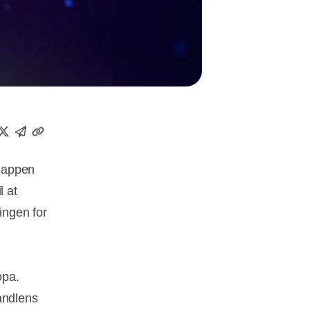
k-appen
l at
ingen for
opa.
andlens