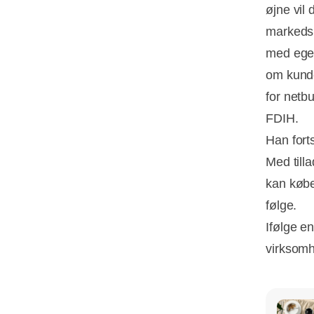
øjne vil 
markedsp
med egen
om kunde
for netb
FDIH.
Han fort
Med till
kan købe
følge.
Ifølge en
virksomh