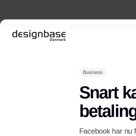
Business
Snart k
betalin
Facebook har nu få