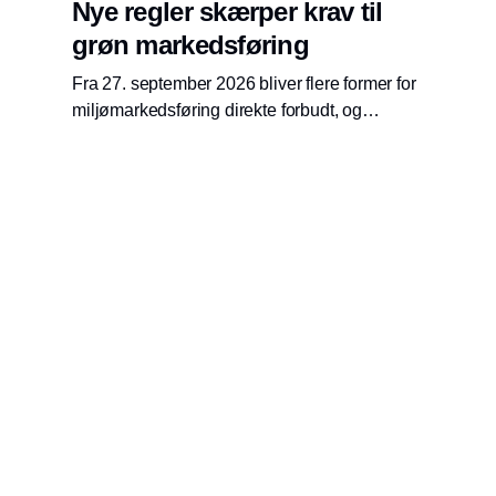
Nye regler skærper krav til
grøn markedsføring
Fra 27. september 2026 bliver flere former for
miljømarkedsføring direkte forbudt, og
Forbrugerombudsmanden opdaterer derfor
sine anbefalinger til virksomheder.