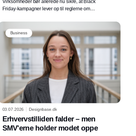
Virksomheder bør allerede nu sikre, at Black
Friday-kampagner lever op til reglerne om
prismarkedsføring. Forkerte førpriser og
uunderbyggede besparelser kan føre til
indgreb fra Forbrugerombudsmanden.
Business
03.07.2026
Designbase.dk
Erhvervstilliden falder – men
SMV'erne holder modet oppe