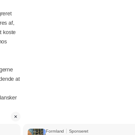
reret
res af,
t koste
hos
ugerne
ndende at
 dansker
Formland
Sponseret