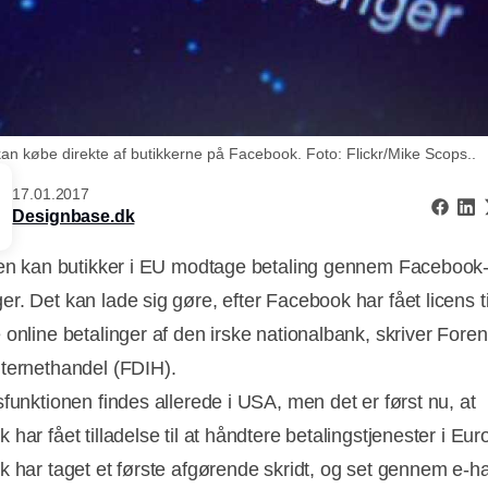
kan købe direkte af butikkerne på Facebook. Foto: Flickr/Mike Scops..
17.01.2017
Designbase.dk
den kan butikker i EU modtage betaling gennem Faceboo
r. Det kan lade sig gøre, efter Facebook har fået licens ti
 online betalinger af den irske nationalbank, skriver Foren
ternethandel (FDIH).
sfunktionen findes allerede i USA, men det er først nu, at
har fået tilladelse til at håndtere betalingstjenester i Eur
k har taget et første afgørende skridt, og set gennem e-h