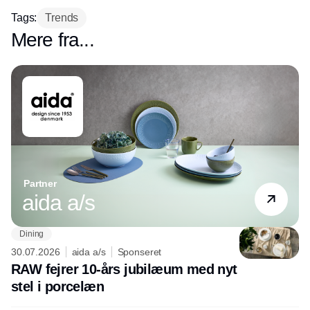
Tags:
Trends
Mere fra...
Partner
aida a/s
Dining
30.07.2026
aida a/s
Sponseret
RAW fejrer 10-års jubilæum med nyt
stel i porcelæn