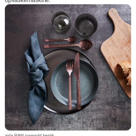
opvaskemaskine.
aida RAW rosegold bestik.