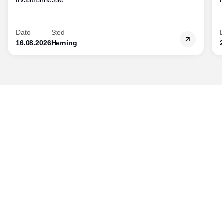
Dato
Sted
16.08.2026
Herning
Udgiver
Horisont Gruppen a/s
Strandlodsvej 44
2300 København S
Telefon:
53506060
www.horisontgruppen.dk