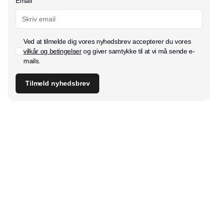
Email
Ved at tilmelde dig vores nyhedsbrev accepterer du vores
vilkår og betingelser
og giver samtykke til at vi må sende e-
mails.
Tilmeld nyhedsbrev
Udgiver
Horisont Gruppen a/s
Strandlodsvej 44
2300 København S
Telefon:
53506060