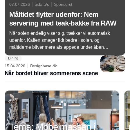
07.07.2026
aida a/s
Sponseret
Måltidet flytter udenfor: Nem
servering med teak-bakke fra RAW
Når solen endelig viser sig, trækker vi automatisk
udenfor. Kaffen smager lidt bedre i solen, og
måltiderne bliver mere afslappede under åben
himmel. Med den vendbare bakke fra RAW er det
Dining
nemt at tage service, mad og drikke med ud.
15.04.2026
Designbase.dk
Når bordet bliver sommerens scene
Annonce
Tema: Möbelmässan i