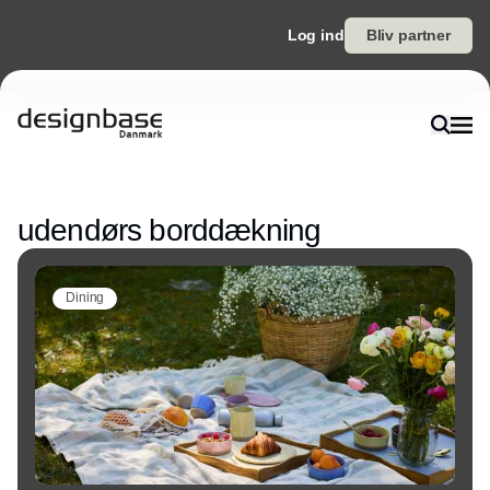
Log ind
Bliv partner
Annonce
udendørs borddækning
Dining