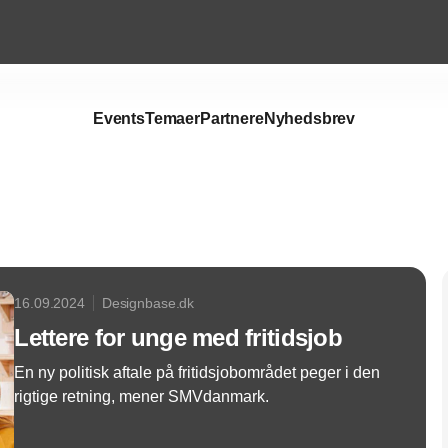
Events
Temaer
Partnere
Nyhedsbrev
Annonce
16.09.2024
Designbase.dk
Lettere for unge med fritidsjob
En ny politisk aftale på fritidsjobområdet peger i den
rigtige retning, mener SMVdanmark.