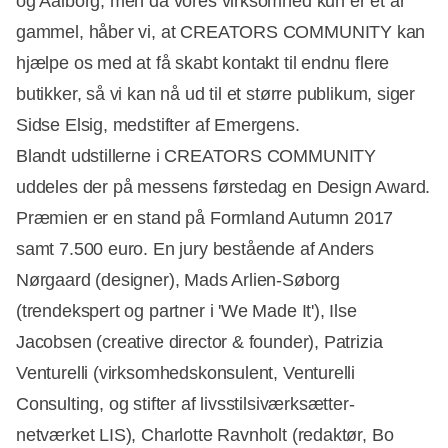
og Aalborg, men da vores virksomhed kun er et år
gammel, håber vi, at CREATORS COMMUNITY kan
hjælpe os med at få skabt kontakt til endnu flere
butikker, så vi kan nå ud til et større publikum, siger
Sidse Elsig, medstifter af Emergens.
Blandt udstillerne i CREATORS COMMUNITY
uddeles der på messens førstedag en Design Award.
Præmien er en stand på Formland Autumn 2017
samt 7.500 euro. En jury bestående af Anders
Nørgaard (designer), Mads Arlien-Søborg
(trendekspert og partner i 'We Made It'), Ilse
Jacobsen (creative director & founder), Patrizia
Venturelli (virksomhedskonsulent, Venturelli
Consulting, og stifter af livsstilsiværksætter-
netværket LIS), Charlotte Ravnholt (redaktør, Bo