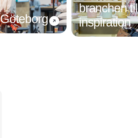
branchen ti
 Göteborg
inspiration
Annonce