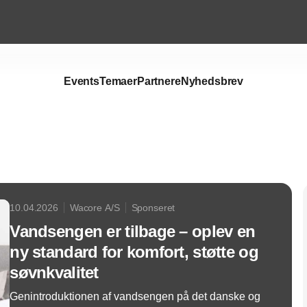
Events
Temaer
Partnere
Nyhedsbrev
Annonce
10.04.2026
Wacore A/S
Sponseret
Vandsengen er tilbage – oplev en
ny standard for komfort, støtte og
søvnkvalitet
Genintroduktionen af vandsengen på det danske og