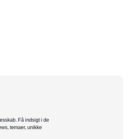
esskab. Få indsigt i de
ews, temaer, unikke