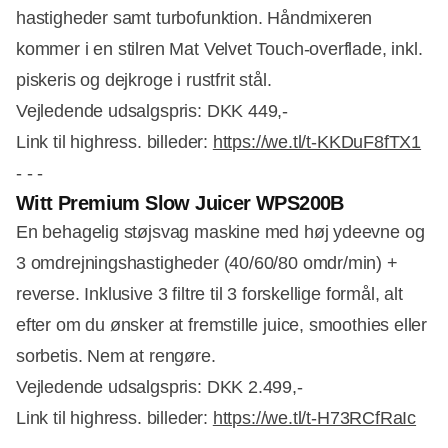
hastigheder samt turbofunktion. Håndmixeren
kommer i en stilren Mat Velvet Touch-overflade, inkl.
piskeris og dejkroge i rustfrit stål.
Vejledende udsalgspris: DKK 449,-
Link til highress. billeder:
https://we.tl/t-KKDuF8fTX1
- - -
Witt Premium Slow Juicer
WPS200B
En behagelig støjsvag maskine med høj ydeevne og
3 omdrejningshastigheder (40/60/80 omdr/min) +
reverse. Inklusive 3 filtre til 3 forskellige formål, alt
efter om du ønsker at fremstille juice, smoothies eller
sorbetis. Nem at rengøre.
Vejledende udsalgspris: DKK 2.499,-
Link til highress. billeder:
https://we.tl/t-H73RCfRaIc