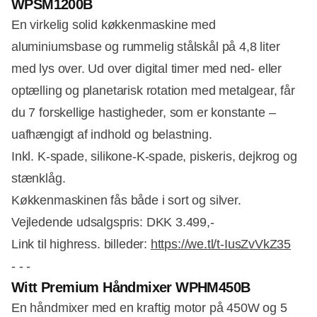
WPSM1200B
En virkelig solid køkkenmaskine med
aluminiumsbase og rummelig stålskål på 4,8 liter
med lys over. Ud over digital timer med ned- eller
optælling og planetarisk rotation med metalgear, får
du 7 forskellige hastigheder, som er konstante –
uafhængigt af indhold og belastning.
Inkl. K-spade, silikone-K-spade, piskeris, dejkrog og
stænklåg.
Køkkenmaskinen fås både i sort og silver.
Vejledende udsalgspris: DKK 3.499,-
Link til highress. billeder:
https://we.tl/t-IusZvVkZ35
- - -
Witt Premium Håndmixer
WPHM450B
En håndmixer med en kraftig motor på 450W og 5