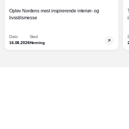
Oplev Nordens mest inspirerende interiør- og
livsstilsmesse
Dato
Sted
16.08.2026
Herning
Udgiver
Horisont Gruppen a/s
Strandlodsvej 44
2300 København S