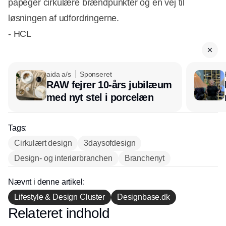
påpeger cirkulære brændpunkter og en vej til
løsningen af udfordringerne.
- HCL
aida a/s
Sponseret
RAW fejrer 10-års jubilæum
med nyt stel i porcelæn
Tags:
Cirkulært design
3daysofdesign
Design- og interiørbranchen
Branchenyt
Nævnt i denne artikel:
Lifestyle & Design Cluster
Designbase.dk
Relateret indhold
Annonce