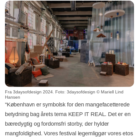
Fra 3daysofdesign 2024. Foto: 3daysofdesign © Mariell Lind
Hansen
"København er symbolsk for den mangefacetterede
betydning bag årets tema KEEP IT REAL. Det er en
bæredygtig og fordomsfri storby, der hylder
mangfoldighed. Vores festival legemliggør vores etos