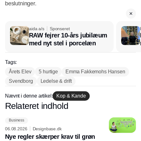
beslutninger.
aida a/s
Sponseret
RAW fejrer 10-års jubilæum
med nyt stel i porcelæn
Tags:
Årets Elev
5 hurtige
Emma Fakkemohs Hansen
Svendborg
Ledelse & drift
Nævnt i denne artikel:
Kop & Kande
Relateret indhold
Annonce
Business
06.08.2026
Designbase.dk
Nye regler skærper krav til grøn