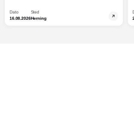
Dato
Sted
16.08.2026
Herning
Udgiver
Horisont Gruppen a/s
Strandlodsvej 44
2300 København S
Telefon:
53506060
www.horisontgruppen.dk
Indhold