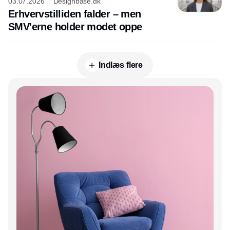
03.07.2026
Designbase.dk
Erhvervstilliden falder – men
SMV'erne holder modet oppe
Indlæs flere
Annonce