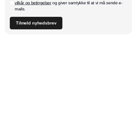
vilkår og betingelser
og giver samtykke til at vi må sende e-
mails.
Tilmeld nyhedsbrev
Udgiver
Horisont Gruppen a/s
Strandlodsvej 44
2300 København S
Telefon:
53506060
www.horisontgruppen.dk
Indhold
Bloom
Kitchen
Nyhedsbrev