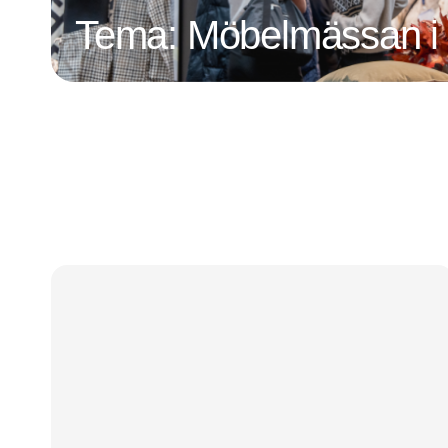
Tema: Möbelmässan i