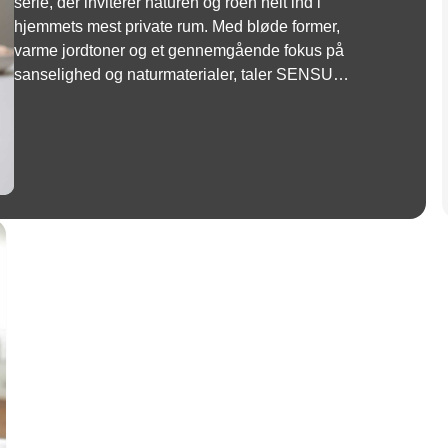
serie, der inviterer naturen og roen helt ind i
hjemmets mest private rum. Med bløde former,
varme jordtoner og et gennemgående fokus på
sanselighed og naturmaterialer, taler SENSU
direkte ind i en tid, hvor vi higer efter fordybelse og
mening.