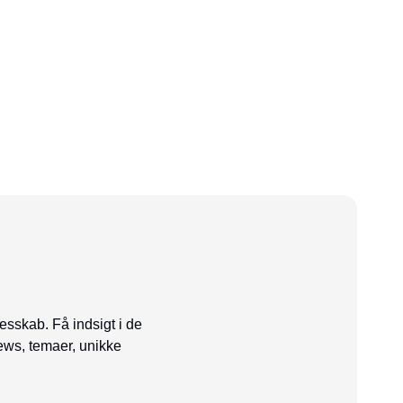
esskab. Få indsigt i de
ews, temaer, unikke