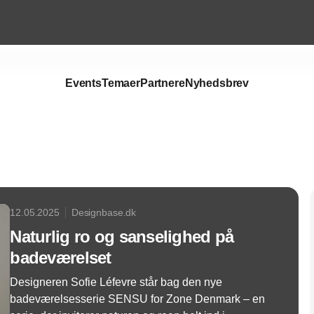
Events
Temaer
Partnere
Nyhedsbrev
Annonce
12.05.2025
Designbase.dk
Naturlig ro og sanselighed på
badeværelset
Designeren Sofie Léfevre står bag den nye
badeværelsesserie SENSU for Zone Denmark – en