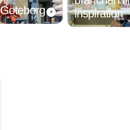
branchen ti
 Göteborg
inspiration
Annonce