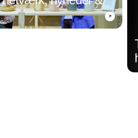
l netværk, nyheder &