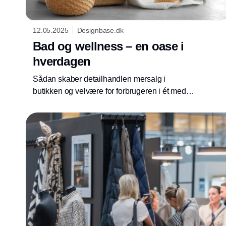
12.05.2025
Designbase.dk
Bad og wellness – en oase i
hverdagen
Sådan skaber detailhandlen mersalg i
butikken og velvære for forbrugeren i ét med
fokus på interiør, tendenser og forbrugernes
behov